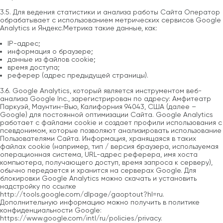
3.5. Для ведения статистики и анализа работы Сайта Оператор
обрабатывает с использованием метрических сервисов Google
Analytics и Яндекс.Метрика такие данные, как:
IP-адрес;
информация о браузере;
данные из файлов cookie;
время доступа;
реферер (адрес предыдущей страницы).
3.6. Google Analytics, который является инструментом веб-
анализа Google Inc., зарегистрирован по адресу: Амфитеатр
Паркуэй, Маунтин-Вью, Калифорния 94043, США (далее –
Google) для постоянной оптимизации Сайта. Google Analytics
работает с файлами cookie и создает профили использования с
псевдонимом, которые позволяют анализировать использование
Пользователями Сайта. Информация, хранящаяся в таких
файлах cookie (например, тип / версия браузера, используемая
операционная система, URL-адрес реферера, имя хоста
компьютера, получающего доступ, время запроса к серверу),
обычно передается и хранится на серверах Google. Для
блокировки Google Analytics можно скачать и установить
надстройку по ссылке
http://tools.google.com/dlpage/gaoptout?hl=ru.
Дополнительную информацию можно получить в политике
конфиденциальности Google:
https://www.google.com/intl/ru/policies/privacy.