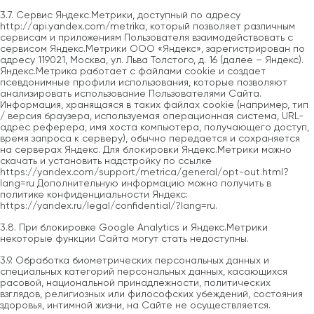
3.7. Сервис Яндекс.Метрики, доступный по адресу
http://api.yandex.com/metrika, который позволяет различным
сервисам и приложениям Пользователя взаимодействовать с
сервисом Яндекс.Метрики ООО «Яндекс», зарегистрирован по
адресу 119021, Москва, ул. Льва Толстого, д. 16 (далее – Яндекс).
Яндекс.Метрика работает с файлами cookie и создает
псевдонимные профили использования, которые позволяют
анализировать использование Пользователями Сайта.
Информация, хранящаяся в таких файлах cookie (например, тип
/ версия браузера, используемая операционная система, URL-
адрес реферера, имя хоста компьютера, получающего доступ,
время запроса к серверу), обычно передается и сохраняется
на серверах Яндекс. Для блокировки Яндекс.Метрики можно
скачать и установить надстройку по ссылке
https://yandex.com/support/metrica/general/opt-out.html?
lang=ru Дополнительную информацию можно получить в
политике конфиденциальности Яндекс:
https://yandex.ru/legal/confidential/?lang=ru.
3.8. При блокировке Google Analytics и Яндекс.Метрики
некоторые функции Сайта могут стать недоступны.
3.9. Обработка биометрических персональных данных и
специальных категорий персональных данных, касающихся
расовой, национальной принадлежности, политических
взглядов, религиозных или философских убеждений, состояния
здоровья, интимной жизни, на Сайте не осуществляется.