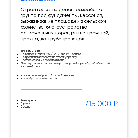
Строительство домов, разработка
грунта под фундаменты, кессонов,
выравнивание площадей в сельском
хозяйстве, благоустройство
региональных дорог, рытье траншей,
прокладка трубопроводов
Точность 2-3 см
Не поддерживает DWG/DXF/LandXML, облако
Не предполагает работу по готовому проекту
Простое создание проектов в поле
Можно установить на экскаватор с поворотной стрелой, двойной стрелой,
наклонный ковш
Установка и калибровка: 5 часов, 2 человека
Не требует специальных знаний
Техподдержка
715 000 ₽
Гарантия
Сервис