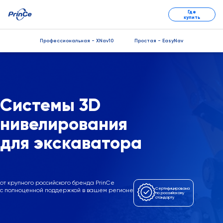
Где
купить
Профессиональная - XNav10
Простая - EasyNav
Системы 3D
нивелирования
для экскаватора
от крупного российского бренда PrinCe
Сертифицирована
с полноценной поддержкой в вашем регионе
по российскому
стандарту