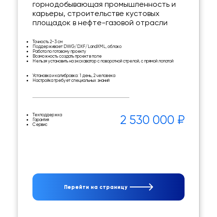
горнодобывающая промышленность и
карьеры, строительстве кустовых
площадок в нефте-газовой отрасли
Точность 2-3 см
Поддерживает DWG/DXF/LandXML, облако
Работа по готовому проекту
Возможность создать проект в поле
Нельзя установить на экскаватор с поворотной стрелой, с прямой лопатой
Установка и калибровка: 1 день, 2 человека
Настройка требует специальных знаний
Техподдержка
2 530 000 ₽
Гарантия
Сервис
Перейти на страницу