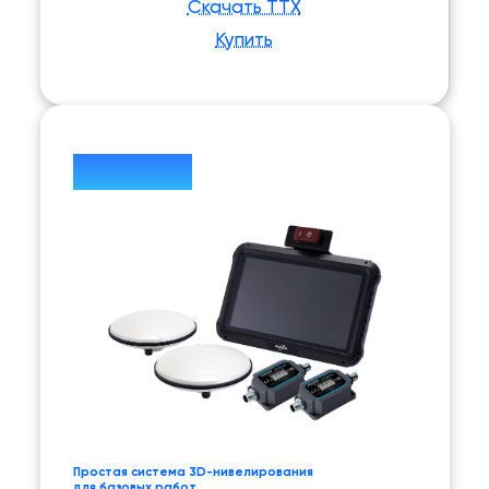
Скачать ТТХ
Купить
EasyNav
Простая система 3D-нивелирования
для базовых работ